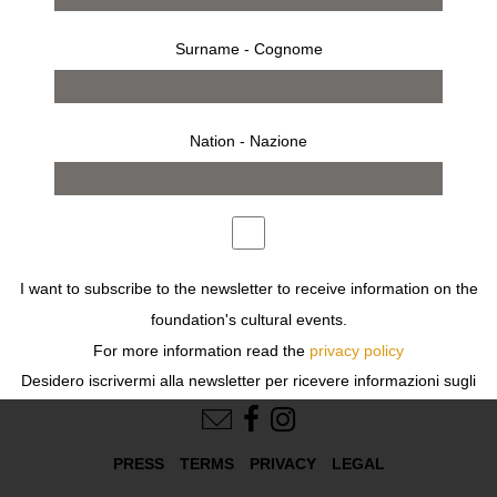
Surname - Cognome
Nation - Nazione
works
Previous
Next
I want to subscribe to the newsletter to receive information on the
foundation's cultural events.
For more information read the
privacy policy
Desidero iscrivermi alla newsletter per ricevere informazioni sugli
FOLLOW US
eventi culturali della fondazione.
Per ulteriori informazioni leggi
l'informativa
PRESS
TERMS
PRIVACY
LEGAL