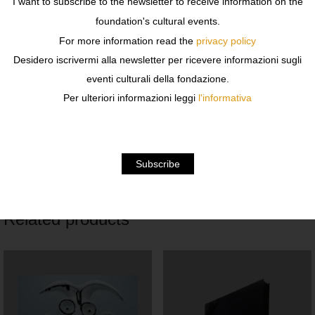
I want to subscribe to the newsletter to receive information on the
Lo scollo è ovale e la manica lunga. Le tasche sono sui
foundation's cultural events.
lati
For more information read the
privacy policy
Taglia: 3
Desidero iscrivermi alla newsletter per ricevere informazioni sugli
eventi culturali della fondazione.
100% lana, la cinta è fatta dello stesso materiale
Per ulteriori informazioni leggi
l'informativa
Il capo proviene dall’archivio di moda della Fondazione
Sozzani
Related products