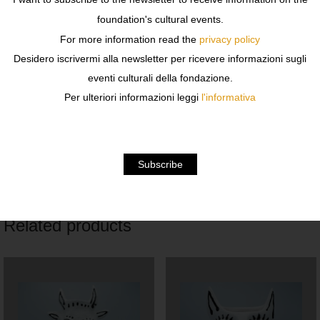
retro è applicata una spilla con cui è possibile fissare il
foundation's cultural events.
gioiello sulla giacca. Il pendente può essere utilizzato
For more information read the
privacy policy
anche come collier, e dispone di un nastro di cotone.
Desidero iscrivermi alla newsletter per ricevere informazioni sugli
eventi culturali della fondazione.
Marchio : Maison Martin Margiela
Per ulteriori informazioni leggi
l'informativa
Materiale : plastica + cottone
Made in Italy
Related products