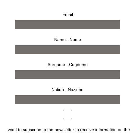
Email
SMILE NECKLACE
€
800,00
Name - Nome
Collana in argento
Surname - Cognome
Nation - Nazione
ACQUISTA
Description
I want to subscribe to the newsletter to receive information on the
Designer : Kris Ruhs