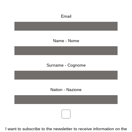
Email
MATTEO GUARNACCIA BIG
SHOPPING BAG
€
30,00
Name - Nome
Surname - Cognome
MATTEO GUARNACCIA BIG SHOPPING BAG
Nation - Nazione
ACQUISTA
I want to subscribe to the newsletter to receive information on the
Description