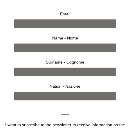
Email
KRIS RUHS SILVER EARRINGS
€
1.200,00
Name - Nome
Orecchini in argento
Surname - Cognome
Nation - Nazione
ACQUISTA
Description
I want to subscribe to the newsletter to receive information on the
Designer : Kris Ruhs