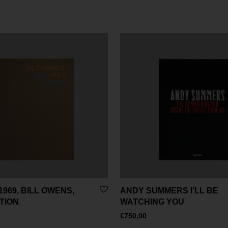
969, BILL OWENS,
ANDY SUMMERS I’LL BE
ITION
WATCHING YOU
€
750,00