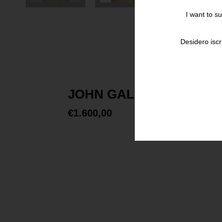
I want to s
Desidero iscr
JOHN GALLIANO Blazer Mi
€
1.600,00