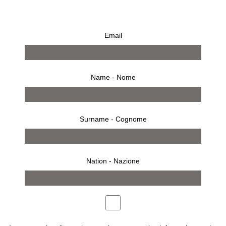
BORSA DI TELA FONDAZIONI
Email
SOZZANI – EDIZIONE LIMITATA
ELEFANTE
Name - Nome
€
40,00
Surname - Cognome
Borsa di tela
Nation - Nazione
ACQUISTA