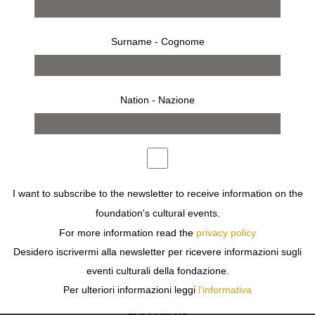
Surname - Cognome
LE ATTIVITÀ SONO MOMENTI DI DIALOGO, IN CUI
DISCIPLINE DIVERSE SI INCONTRANO ATTRAVERSO
INIZIATIVE DI COMUNITÀ E DI RESPONSABILITÀ
Nation - Nazione
CULTURALE DEDICATE ALLA CONDIVISIONE DEI
VALORI E ALL’IMPATTO SOCIALE DELLA CULTURA,
COLLABORAZIONI TEMPORANEE E PRESENZE
INVITATE DI CREATIVI, ISTITUZIONI E VOCI
INDIPENDENTI.
I want to subscribe to the newsletter to receive information on the
foundation's cultural events.
For more information read the
privacy policy
Previous
Next
Desidero iscrivermi alla newsletter per ricevere informazioni sugli
eventi culturali della fondazione.
Per ulteriori informazioni leggi
l'informativa
FOLLOW US