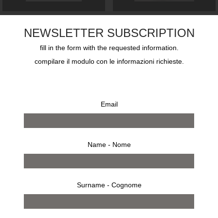
Raf Simons, Set di
Raf Simons, Set di
NEWSLETTER SUBSCRIPTION
cinque spille, colore
cinque spille, colore
verde
rosso
fill in the form with the requested information.
€
120,00
€
120,00
compilare il modulo con le informazioni richieste.
Email
Name - Nome
Surname - Cognome
Raf Simons, Set di
Illy Art Collection,
cinque spille colore
EMILIO PUCCI
giallo
€
500,00