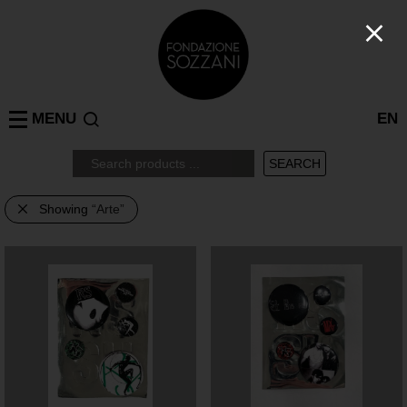
MENU
EN
Showing
“Arte”