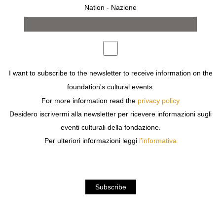
€
120,00
Nation - Nazione
I want to subscribe to the newsletter to receive information on the
foundation's cultural events.
For more information read the
privacy policy
Desidero iscrivermi alla newsletter per ricevere informazioni sugli
eventi culturali della fondazione.
PORTFOLIO KRIS
KRIS RUHS STAMPE
Per ulteriori informazioni leggi
l'informativa
RUHS EDIZIONE GATTI
EDIZIONE GATTI
€
600,00
€
200,00