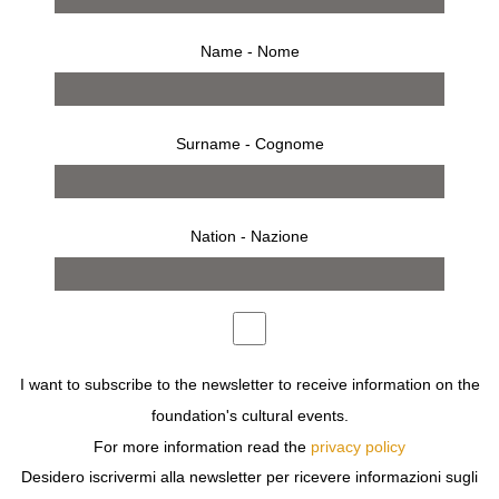
Name - Nome
Surname - Cognome
Nation - Nazione
13 marzo 2010 – 3 aprile 2010
comunicato stampa
opere
allestimento
I want to subscribe to the newsletter to receive information on the
inaugurazione
press
foundation's cultural events.
LE DONNE HANNO AVUTO UN RAPPORTO SPECIALE
For more information read the
privacy policy
CON LA MACCHINA FOTOGRAFICA FIN DALL’AVVENTO
Desidero iscrivermi alla newsletter per ricevere informazioni sugli
DELLA FOTOGRAFIA NELLA METÀ DEL