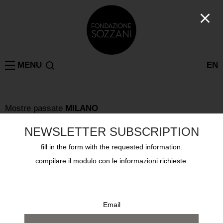
MENU
EN
Mostre passate
MILANO
LILLIAN BASSMAN WOMEN PHOTOGRAPHERS
13 marzo 2010 - 3 aprile 2010
NEWSLETTER SUBSCRIPTION
fill in the form with the requested information.
compilare il modulo con le informazioni richieste.
Email