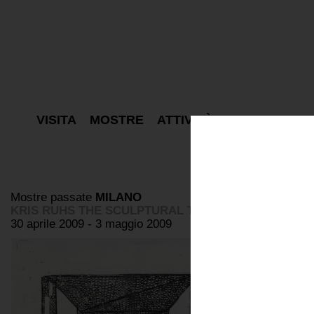
VISITA
MOSTRE
ATTIVITÀ
PROGETTI
E
Mostre passate
MILANO
KRIS RUHS THE SCULPTURAL TERRACE
30 aprile 2009 - 3 maggio 2009