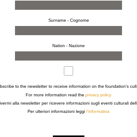
Surname - Cognome
Nation - Nazione
invito
press
NTE COERENTE CON IL PERCORSO ARTISTICO DI KRIS 
MATERIA, ALLA FORMA UNA FORMA MAI CONCEPITA COM
ORMA NETTA, ESSENZIALE, PRIMIGENIA, CHE È DI PER 
E PROPORRE UNA PROSPETTIVA DI SPAZIO PURO: LUOG
ubscribe to the newsletter to receive information on the foundation's cult
OLTI.
For more information read the
privacy policy
ivermi alla newsletter per ricevere informazioni sugli eventi culturali del
Per ulteriori informazioni leggi
l'informativa