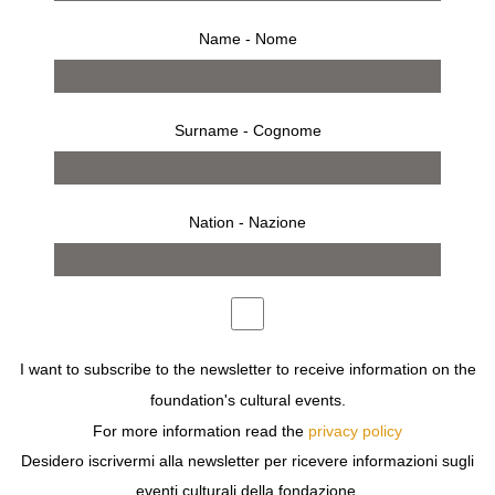
Name - Nome
Surname - Cognome
Nation - Nazione
4 settembre 2003 – 21 settembre 2003
comunicato stampa
opere
bio
allestimento
I want to subscribe to the newsletter to receive information on the
KRIS RUHS COMINCIA IL SUO PERCORSO D’ARTISTA
foundation's cultural events.
COME STUDENTE DELLA SCHOOL OF VISUAL ARTS DI
NEW YORK, CITTÀ CHE NEGLI ANNI SETTANTA ERA IN
For more information read the
privacy policy
GRANDE FERMENTO CULTURALE: UN FORTE
Desidero iscrivermi alla newsletter per ricevere informazioni sugli
MOVIMENTO ARTISTICO RIPORTAVA ALLA RIBALTA LE
eventi culturali della fondazione.