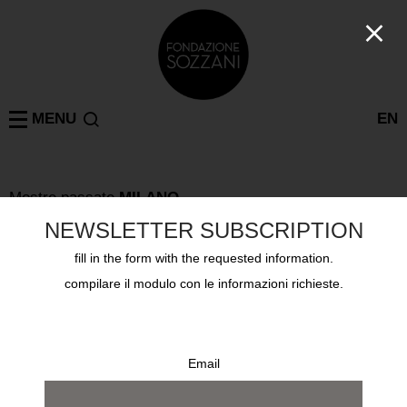
MENU
EN
Mostre passate
MILANO
KRIS RUHS PAPER INSTALLATION
NEWSLETTER SUBSCRIPTION
4 settembre 2003 - 21 settembre 2003
fill in the form with the requested information.
compilare il modulo con le informazioni richieste.
Email