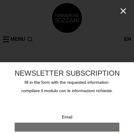
MENU
EN
Mostre passate
MILANO
HARRY BENSON THE BEATLES
NEWSLETTER SUBSCRIPTION
18 novembre 1998 - 6 dicembre 1998
fill in the form with the requested information.
compilare il modulo con le informazioni richieste.
Email