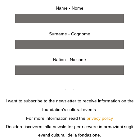
Name - Nome
Surname - Cognome
18 novembre 1998 – 6 dicembre 1998
Nation - Nazione
comunicato stampa
opere
bio
allestimento
invito
BENSON CI MOSTRA I BEATLES DALLA PRIMA TOURNÉ
INTERNAZIONALE NEL 1964; LI SEGUE IN GIRO PER IL
MONDO, NE DOCUMENTA I MOMENTI FONDAMENTALI
I want to subscribe to the newsletter to receive information on the
E PIÙ EMOZIONANTI, COME IL DEBUTTO NEGLI STATI
UNITI, IL CONCERTO ALL’OLIMPYA DI PARIGI, LE
foundation's cultural events.
RIPRESE DEL FILM “TUTTI PER UNO”. TESTIMONE
For more information read the
privacy policy
DELLA LORO VITA PIÙ INTIMA, NE FISSA GLI ATTIMI
Desidero iscrivermi alla newsletter per ricevere informazioni sugli
MENO UFFICIALI, LONTANO DALLE FOLLE DEI FANS
eventi culturali della fondazione.
NELLE STANZE DEGLI ALBERGHI O PRIMA DI ANDARE