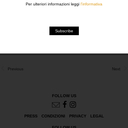
IN SCENA. L’INTENTO DEL FOTOGRAFO È SEMPRE
Per ulteriori informazioni leggi
l'informativa
STATO QUELLO DI VIVERE QUELL’ESPERIENZA DAL
LORO PUNTO DI VISTA.
DOWNLOAD
Previous
Next
FOLLOW US
PRESS
CONDIZIONI
PRIVACY
LEGAL
FOLLOW US