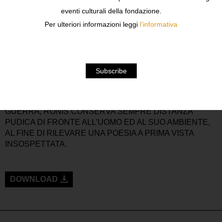
OBIETTIVO PRECISO, SUL FILO DEL CASO”.
eventi culturali della fondazione.
QUESTO RACCONTO PER IMMAGINI (149) DI WILLY
RONIS, FOTOGRAFO POETA, PASSEGGIATORE
Per ulteriori informazioni leggi
l'informativa
SENTIMENTALE DEI DECENNI TRENTA-OTTANTA, I CUI
SCATTI, FRUTTO DI UN PROCESSO INCOSCIENTE, SI
AVVICINANO ALLA “SCRITTURA AUTOMATICA”.
LEGATO AGLI AVVENIMENTI STORICI CHE HANNO
CARATTERIZZATO LA SUA EPOCA – CLASSE 1910 -,
COME I CAMBIAMENTI E GLI SCONVOLGIMENTI
CONSEGUENTI AL FRONTE POPOLARE, E POI ALLA
GUERRA, RONIS CONSERVA SEMPRE DISTANZA
PUDICA DI FRONTE ALL’UOMO ED AL SUO AMBIENTE,
AL FINE DI RILEVARE UNA POESIA A PRIMA VISTA
INSOSPETTATA.
DOWNLOAD