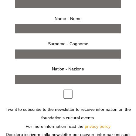
Name - Nome
Surname - Cognome
Nation - Nazione
12 novembre 1997 – 31 dicembre 1997
comunicato stampa
opere
bio
I want to subscribe to the newsletter to receive information on the
allestimento
invito
foundation's cultural events.
“GEOMETRIE MODULATE DAL CUORE” REALIZZATE “IN
For more information read the
privacy policy
OCCASIONE DI LIBERE ESCURSIONI, SENZA UN
Desidero iscrivermi alla newsletter per ricevere informazioni sugli