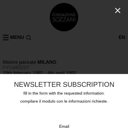
MENU
EN
Mostre passate
MILANO
PYGMEES?
19th february 1992 - 4th april 1992
NEWSLETTER SUBSCRIPTION
fill in the form with the requested information.
compilare il modulo con le informazioni richieste.
Email