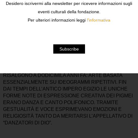
Desidero iscrivermi alla newsletter per ricevere informazioni sugli
eventi culturali della fondazione.
19 febbraio 1992 – 4 aprile 1992
Per ulteriori informazioni leggi
l'informativa
comunicato stampa
opere
allestimento
invito
QUESTA MOSTRA SI PROPONE DI FAR CONOSCERE IN
MODO ESAURIENTE L’UNIVERSO ARTISTICO E
CULTURALE DELLE TRIBÙ PIGMEE DELL’ALTO ZAIRE.
LE PRIME TRACCE DELLA CULTURA PALEO-PIGMEA
RISALGONO A DODICIMILA ANNI FA: ARTE BASATA
ESSENZIALMENTE SU IDEOGRAMMI RIPETITIVI. FIN
DAI TEMPI DELL’ANTICO IMPERO EGIZIO LE UNICHE
FORME NOTE DI ESPRESSIONE CREATIVA DEI PIGMEI
ERANO DANZA E CANTO POLIFONICO. TRAMITE
GESTUALITÀ E VOCE ESPRIMEVANO EMOZIONI E
RELIGIOSITÀ TANTO DA MERITARSI L’APPELLATIVO DI
“DANZATORI DI DIO”.