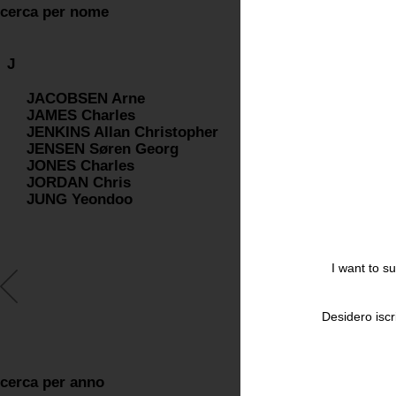
cerca per nome
J
JACOBSEN Arne
JAMES Charles
JENKINS Allan Christopher
JENSEN Søren Georg
JONES Charles
JORDAN Chris
JUNG Yeondoo
I want to s
Desidero iscr
cerca per anno