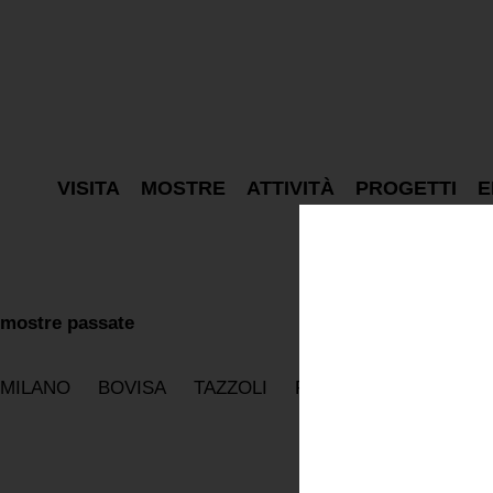
VISITA
MOSTRE
ATTIVITÀ
PROGETTI
E
mostre passate
MILANO
BOVISA
TAZZOLI
PARIGI
ON TOUR