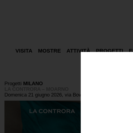
VISITA
MOSTRE
ATTIVITÀ
PROGETTI
E
Progetti
MILANO
LA CONTRORA – MOARNO
Domenica 21 giugno 2026, via Bovisasca 87