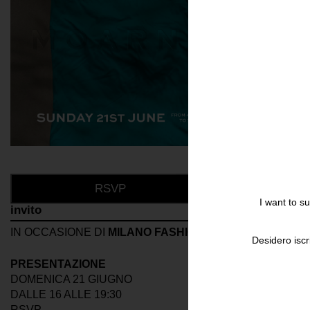
RSVP
I want to s
invito
IN OCCASIONE DI
MILANO FASHION WEEK
, FONDAZIO
Desidero iscr
PRESENTAZIONE
DOMENICA 21 GIUGNO
DALLE 16 ALLE 19:30
RSVP