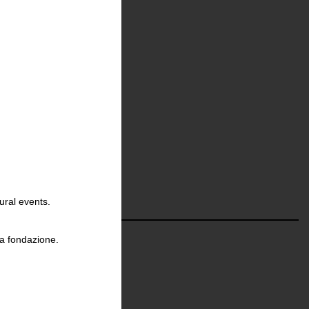
ural events.
ORA
.
la fondazione.