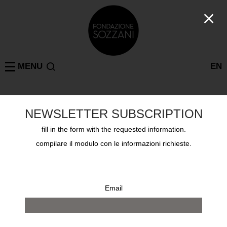
MENU
EN
Progetti
MILANO
NEWSLETTER SUBSCRIPTION
COLLEZIONE N.1: LA STANZA – BUNHOVA BY
BUNGARO
fill in the form with the requested information.
Venerdì 19 giugno 2026, via Bovisasca 87
compilare il modulo con le informazioni richieste.
Email