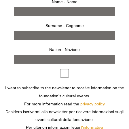
Name - Nome
Surname - Cognome
Nation - Nazione
RSVP
invito
IN OCCASIONE DI
MILANO FASHION WEEK
,
I want to subscribe to the newsletter to receive information on the
FONDAZIONE SOZZANI OSPITA
BUNHOVA BY
foundation's cultural events.
BUNGARO
CHE PRESENTA
COLLEZIONE N.1: LA
STANZA
.
For more information read the
privacy policy
Desidero iscrivermi alla newsletter per ricevere informazioni sugli
PRESENTAZIONE
eventi culturali della fondazione.
VENERDÌ 19 GIUGNO
Per ulteriori informazioni leggi
l'informativa
DALLE 14 ALLE 18