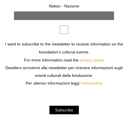
AROMATICHE DI FONDAZIONE SOZZANI NASCE COME
Nation - Nazione
SPAZIO DI RELAZIONE TRA DESIGN, CULTURA E
NATURA. È UN GIARDINO DA ASCOLTARE, VIVO DI
INCONTRI, MOSTRE, LABORATORI, PUBBLICAZIONI E
SAPORI.
SABATO 9 E DOMENICA 10 MAGGIO 2026 DALLE 11
I want to subscribe to the newsletter to receive information on the
ALLE 20
foundation's cultural events.
For more information read the
privacy policy
PROGRAMMA | SABATO 9 MAGGIO
Desidero iscrivermi alla newsletter per ricevere informazioni sugli
eventi culturali della fondazione.
DALLE 11 ALLE 20
Per ulteriori informazioni leggi
l'informativa
CON
CLINICA BOTANICA
STUDIO CHE PROGETTA IL VERDE
PASTICCERIA LUCA
PASTICCERIA CLASSICO E
INNOVAZIONE
GOGOL & CO.
LUOGO DI CULTURA INDIPENDENTE