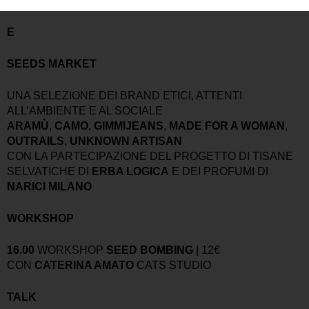
READING ROOM
SPAZIO DI RIVISTE INTERNAZIONALI
E
SEEDS MARKET
UNA SELEZIONE DEI BRAND ETICI, ATTENTI
ALL’AMBIENTE E AL SOCIALE
ARAMÙ
,
CAMO
,
GIMMIJEANS
,
MADE FOR A WOMAN
,
OUTRAILS
,
UNKNOWN ARTISAN
CON LA PARTECIPAZIONE DEL PROGETTO DI TISANE
SELVATICHE DI
ERBA LOGICA
E DEI PROFUMI DI
NARICI MILANO
WORKSHOP
16.00
WORKSHOP
SEED BOMBING
| 12€
CON
CATERINA AMATO
CATS STUDIO
TALK