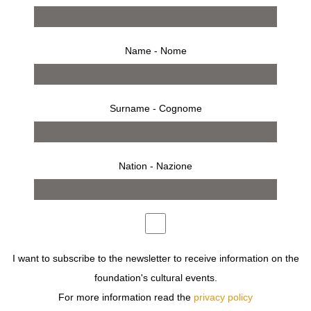
Name - Nome
Surname - Cognome
Nation - Nazione
RSVP
allestimento
I want to subscribe to the newsletter to receive information on the
FONDAZIONE SOZZANI OSPITA
I WAS A SARI
CHE
foundation's cultural events.
PRESENTA UNA SERIE DI ORNAMENTI REALIZZATI IN
INDIA CON RITAGLI DI SARI E MATERIALI DA RICAMO
For more information read the
privacy policy