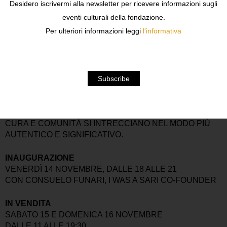
PROVENIENTI DA PRECEDENTI PRODUZIONI.
Desidero iscrivermi alla newsletter per ricevere informazioni sugli
FRAMMENTI DI TESSUTO UN TEMPO DESTINATI ALLO
eventi culturali della fondazione.
SCARTO VENGONO REINVENTATI COME SIMBOLI DI
Per ulteriori informazioni leggi
l'informativa
BELLEZZA E RINASCITA.
OGNI PEZZO È RICAMATO A MANO DA DONNE CHE
UTILIZZANO LA TECNICA TRADIZIONALE DELL’AARI E
DELLO ZARDOSI, ARTI UN TEMPO RISERVATE
ESCLUSIVAMENTE AGLI UOMINI. PIÙ CHE SEMPLICI
DECORAZIONI, QUESTI ORNAMENTI INCARNANO
L’ARTIGIANATO CIRCOLARE E LO SPIRITO DI UNA
CELEBRAZIONE CONSAPEVOLE, IN CUI CREATIVITÀ,
CURA E COMUNITÀ SI INTRECCIANO NEL MODO PIÙ
AUTENTICO E SIGNIFICATIVO.
INAUGURAZIONE
VENERDÌ 14 NOVEMBRE, DALLE 18 ALLE 21
CON CONSUELO FUNARI, I WAS A SARI CO-FOUNDER
IN VENDITA
SABATO 15 E DOMENICA 16 NOVEMBRE
DALLE 11 ALLE 19:30