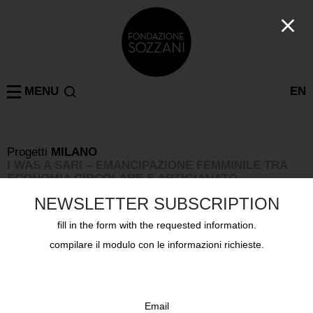
MENU
EN
Progetti
MILANO
I WAS A SARI – EMANCIPAZIONE FEMMINILE TRA
ECONOMIA CIRCOLARE E ARTIGIANATO
RESPONSABILE
NEWSLETTER SUBSCRIPTION
Venerdì 14 novembre 2025, via Tazzoli 3
fill in the form with the requested information.
compilare il modulo con le informazioni richieste.
Email