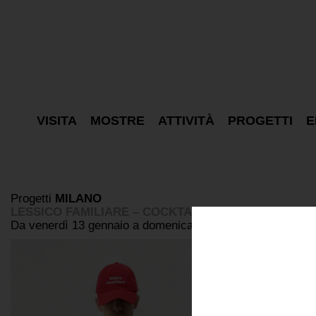
VISITA
MOSTRE
ATTIVITÀ
PROGETTI
E
Progetti
MILANO
LESSICO FAMILIARE – COCKTAIL
Da venerdì 13 gennaio a domenica 12 febbraio 2023, via T