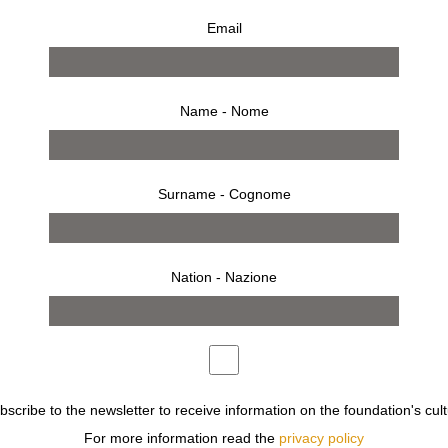
Email
Name - Nome
Surname - Cognome
Nation - Nazione
invito
TO RICCARDO SCABURRI, ALBERTO PETILLO E ALICE CUR
DOMESTICO.
 FONDAZIONE SOZZANI IN VIA TAZZOLI 3 È ALLESTITA U
ubscribe to the newsletter to receive information on the foundation's cult
IRANNO CON LINGUAGGIO DIFFERENTI, SEMPRE IN MUTAZ
For more information read the
privacy policy