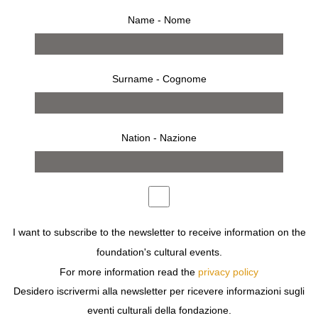
Name - Nome
Surname - Cognome
Nation - Nazione
comunicato stampa
inaugurazione
invito
IN OCCASIONE DEL GIORNO DI
SAN VALENTINO
,
I want to subscribe to the newsletter to receive information on the
FONDAZIONE SOZZANI PRESENTA
EROS, L’ARTE DI
foundation's cultural events.
AMARE
, UN LIBRO DI
BETONY VERNON
E ILLUSTRATO
DA
FRANÇOIS BERTHOUD
, EDITO DA
RIZZOLI
For more information read the
privacy policy
ILLUSTRATI
.
Desidero iscrivermi alla newsletter per ricevere informazioni sugli
eventi culturali della fondazione.