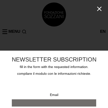
MENU
EN
Progetti
MILANO
BETONY VERNON – EROS, L’ARTE DI AMARE SENZA
NEWSLETTER SUBSCRIPTION
TABÙ
Lunedì 14 febbraio 2022, Corso Como 10
fill in the form with the requested information.
compilare il modulo con le informazioni richieste.
Email