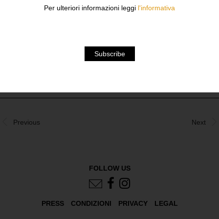
PRESENTAZIONE DEL LIBRO
Per ulteriori informazioni leggi
l'informativa
LUNEDÌ 14 FEBBRAIO ALLE 18
CON GLI AUTORI BETONY VERNON E FRANCOIS
BERTHOUD
DOWNLOAD
Previous
Next
FOLLOW US
PRESS
CONDIZIONI
PRIVACY
LEGAL