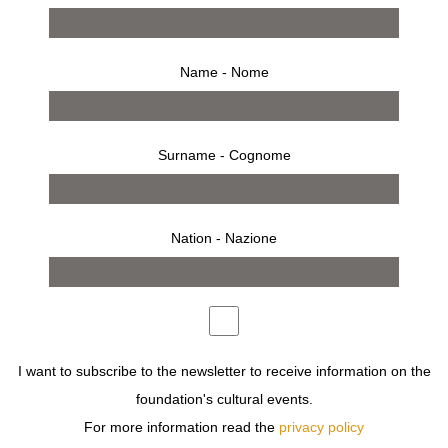
Name - Nome
Surname - Cognome
Nation - Nazione
comunicato stampa
IN FONDAZIONE SOZZANI,
MARIA LUISA FRISA
E
SARA SOZZANI MAINO
PRESENTANO
ANTICÀMERA
2017
, L’OMONIMO LIBRO FOTOGRAFICO CURATO DA
ANTICÀMERA
, AGENZIA MILANESE DI LOCATION
I want to subscribe to the newsletter to receive information on the
SCOUTING. UN VOLUMINOSO BIGLIETTO DA VISITA IN
foundation's cultural events.
TIRATURA LIMITATA, CHE RAPPRESENTA IL NUMERO
For more information read the
privacy policy
ZERO DI UN AMPIO LAVORO DI RICERCA