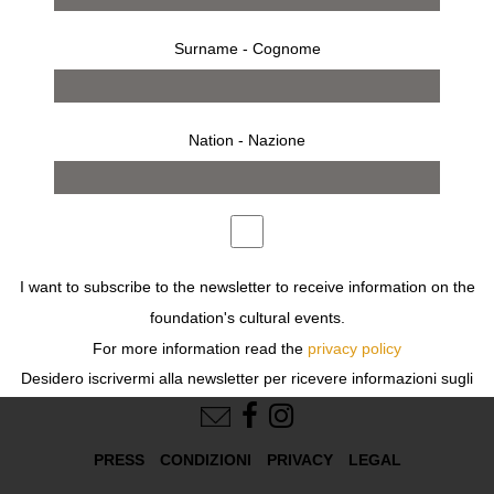
Surname - Cognome
Nation - Nazione
opere
mostra
Previous
Next
I want to subscribe to the newsletter to receive information on the
foundation's cultural events.
For more information read the
privacy policy
Desidero iscrivermi alla newsletter per ricevere informazioni sugli
FOLLOW US
eventi culturali della fondazione.
Per ulteriori informazioni leggi
l'informativa
PRESS
CONDIZIONI
PRIVACY
LEGAL