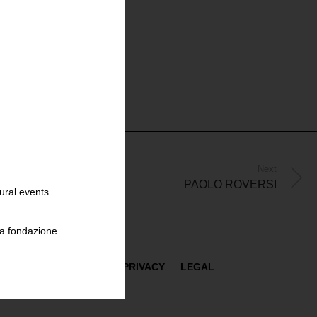
Next
PAOLO ROVERSI
ural events.
la fondazione.
PRESS
CONDIZIONI
PRIVACY
LEGAL