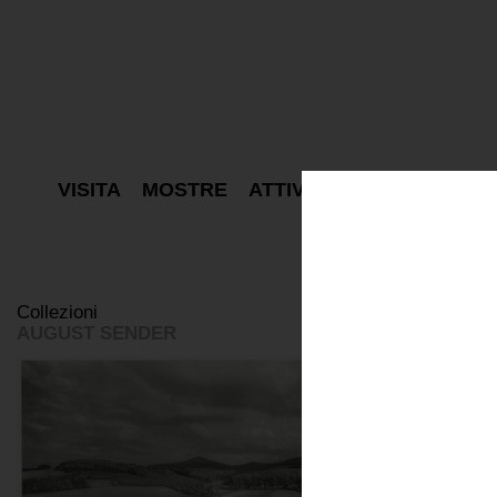
VISITA
MOSTRE
ATTIVITÀ
PROGETTI
E
Collezioni
AUGUST SENDER