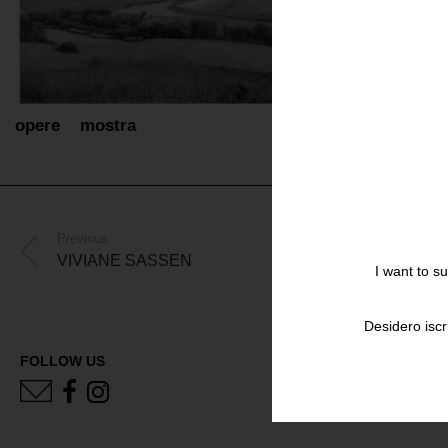
opere
mostra
Previous
VIVIANE SASSEN
I want to s
Desidero iscr
FOLLOW US