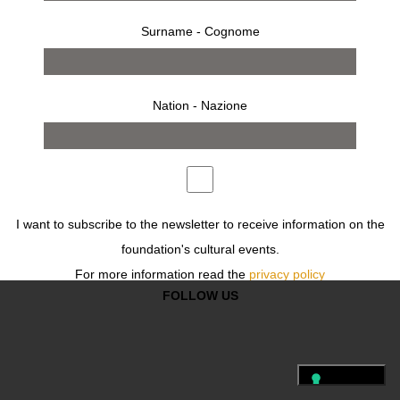
opere
bio
Surname - Cognome
Nation - Nazione
Previous
Next
FOLLOW US
I want to subscribe to the newsletter to receive information on the
foundation's cultural events.
PRESS
CONDIZIONI
PRIVACY
LEGAL
For more information read the
privacy policy
FOLLOW US
Desidero iscrivermi alla newsletter per ricevere informazioni sugli
eventi culturali della fondazione.
Per ulteriori informazioni leggi
l'informativa