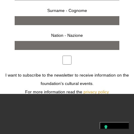
PRESS
CONDIZIONI
PRIVACY
LEGAL
Surname - Cognome
FOLLOW US
Nation - Nazione
I want to subscribe to the newsletter to receive information on the
foundation's cultural events.
For more information read the
privacy policy
Desidero iscrivermi alla newsletter per ricevere informazioni sugli
eventi culturali della fondazione.
Per ulteriori informazioni leggi
l'informativa