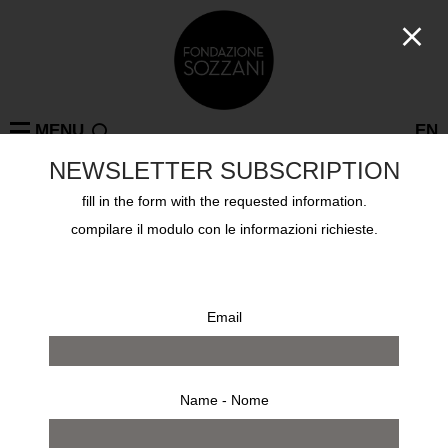
MENU
EN
NEWSLETTER SUBSCRIPTION
It seems we can’t find what you’re looking for.
fill in the form with the requested information.
compilare il modulo con le informazioni richieste.
Email
FOLLOW US
Name - Nome