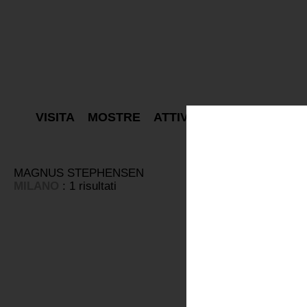
VISITA
MOSTRE
ATTIVITÀ
PROGETTI
E
MAGNUS STEPHENSEN
MILANO
: 1 risultati