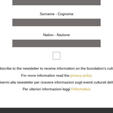
Surname - Cognome
Nation - Nazione
ubscribe to the newsletter to receive information on the foundation's cult
dal 9 aprile 2011 al 23 aprile 2011
MILANO
For more information read the
privacy policy
TODD BRACHER
ivermi alla newsletter per ricevere informazioni sugli eventi culturali del
TRA ARTE E FUNZIONALITÀ
Per ulteriori informazioni leggi
l'informativa