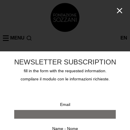
MENU
EN
ANTONIO PAOLETTI
NEWSLETTER SUBSCRIPTION
MILANO
: 1 risultati
fill in the form with the requested information.
compilare il modulo con le informazioni richieste.
Email
Name - Nome