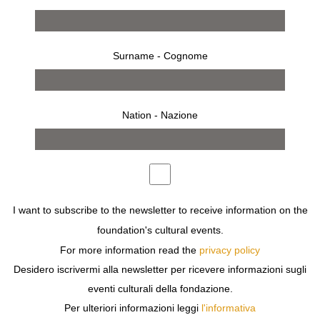
Surname - Cognome
Nation - Nazione
3 dicembre 1997 - 11 gennaio 1998
MILANO
I want to subscribe to the newsletter to receive information on the
ANTONIO PAOLETTI
ANNI LUCE – IMMAGINI STORICHE
foundation's cultural events.
DELL’ARCHIVIO AEM
For more information read the
privacy policy
Desidero iscrivermi alla newsletter per ricevere informazioni sugli
eventi culturali della fondazione.
Per ulteriori informazioni leggi
l'informativa