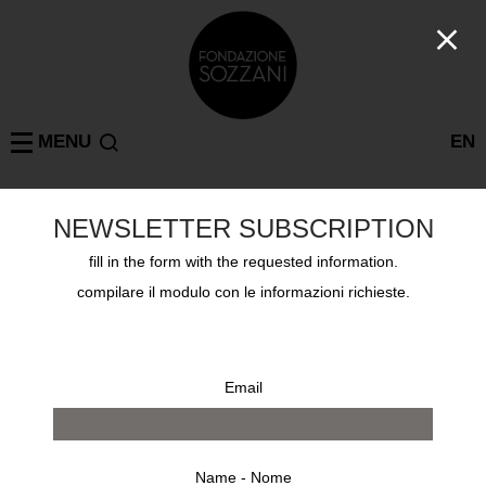
MENU
EN
NEWSLETTER SUBSCRIPTION
ROBERTO OTERO
MILANO
: 1 risultati
fill in the form with the requested information.
compilare il modulo con le informazioni richieste.
Email
Name - Nome