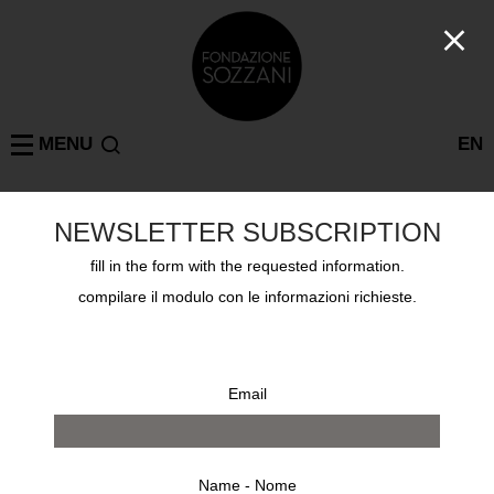
MENU
EN
NEWSLETTER SUBSCRIPTION
GIUSEPPE MOLTENI
MILANO
: 2 risultati
fill in the form with the requested information.
compilare il modulo con le informazioni richieste.
Email
Name - Nome