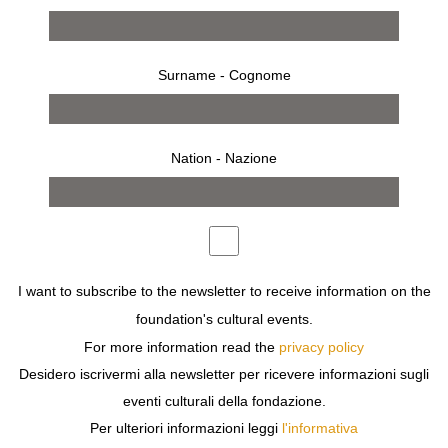
Surname - Cognome
Nation - Nazione
13 dicembre 2008 - 8 febbraio 2009
MILANO
I want to subscribe to the newsletter to receive information on the
LISETTE MODEL
foundation's cultural events.
LISETTE MODEL & HER SUCCESSORS
For more information read the
privacy policy
Desidero iscrivermi alla newsletter per ricevere informazioni sugli
eventi culturali della fondazione.
Per ulteriori informazioni leggi
l'informativa