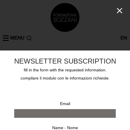
MENU
EN
NEWSLETTER SUBSCRIPTION
LISETTE MODEL
MILANO
: 1 risultati
fill in the form with the requested information.
compilare il modulo con le informazioni richieste.
Email
Name - Nome