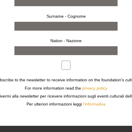
Surname - Cognome
Nation - Nazione
ubscribe to the newsletter to receive information on the foundation's cult
dal 13 settembre 2001 al 23 settembre 2001
MILANO
For more information read the
privacy policy
LUCIEN CLERGUE
ivermi alla newsletter per ricevere informazioni sugli eventi culturali del
PICASSO
Per ulteriori informazioni leggi
l'informativa