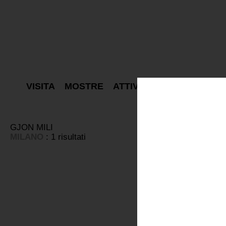
VISITA
MOSTRE
ATTIVITÀ
PROGETTI
E
GJON MILI
MILANO
: 1 risultati