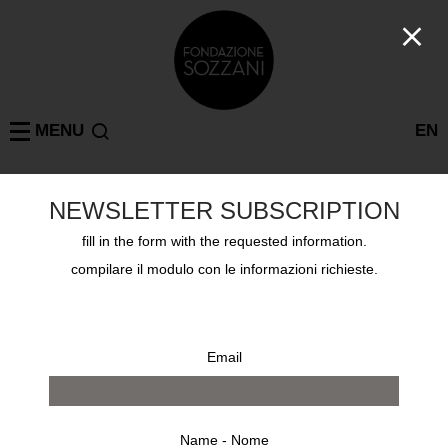
MENU
EN
NEWSLETTER SUBSCRIPTION
SØREN GEORG JENSEN
MILANO
: 1 risultati
fill in the form with the requested information.
compilare il modulo con le informazioni richieste.
Email
Name - Nome