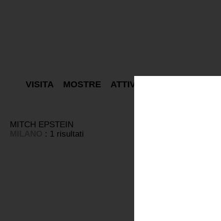
VISITA
MOSTRE
ATTIVITÀ
PROGETTI
E
MITCH EPSTEIN
MILANO
: 1 risultati