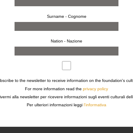
Surname - Cognome
Nation - Nazione
ubscribe to the newsletter to receive information on the foundation's cult
9 giugno 2011 - 31 luglio 2011
MILANO
For more information read the
privacy policy
CHRISTIAN ALS
ivermi alla newsletter per ricevere informazioni sugli eventi culturali del
GROWTH – PRIX PICTET
Per ulteriori informazioni leggi
l'informativa