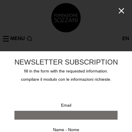
MENU
EN
NEWSLETTER SUBSCRIPTION
MARY ELLEN MARK
MILANO
: 1 risultati
fill in the form with the requested information.
compilare il modulo con le informazioni richieste.
Email
Name - Nome