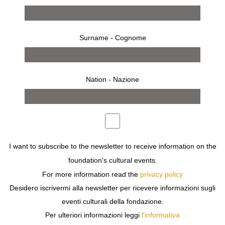
Surname - Cognome
Nation - Nazione
5 novembre 2003 - 7 dicembre 2003
MILANO
I want to subscribe to the newsletter to receive information on the
MARY ELLEN MARK
foundation's cultural events.
AMERICAN ODYSSEY AND TWINS
For more information read the
privacy policy
Desidero iscrivermi alla newsletter per ricevere informazioni sugli
eventi culturali della fondazione.
Per ulteriori informazioni leggi
l'informativa