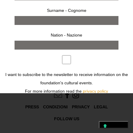
CLEMMER Jean
CLERGUE Lucien
Surname - Cognome
COULGHIN Doris
COURREGES Maison
COUTURIER Stéphane
CRAMER Daniel Gustav
Nation - Nazione
CRAVO NETO Mario
I want to subscribe to the newsletter to receive information on the
foundation's cultural events.
FOLLOW US
For more information read the
privacy policy
Desidero iscrivermi alla newsletter per ricevere informazioni sugli
PRESS
CONDIZIONI
PRIVACY
LEGAL
eventi culturali della fondazione.
Per ulteriori informazioni leggi
l'informativa
FOLLOW US