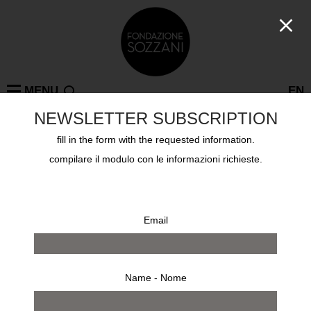
MENU
EN
NEWSLETTER SUBSCRIPTION
fill in the form with the requested information.
compilare il modulo con le informazioni richieste.
C
Cho Gi-Seok
CARDIN Pierre
Email
CARON Gilles
CARTER Keith
CASALI Giorgio
CASTALDI Alfa
Name - Nome
CERATI Carla
CHHACHHI Sheba
CLAXTON William